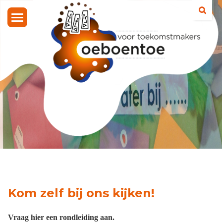
Toggle
navigation
Kom zelf bij ons kijken!
Vraag hier een rondleiding aan.